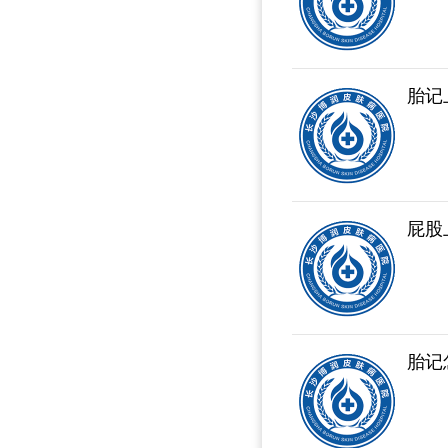
胎记
屁股
胎记