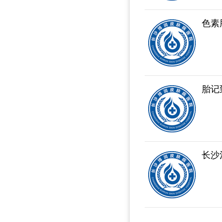
色素
胎记
长沙