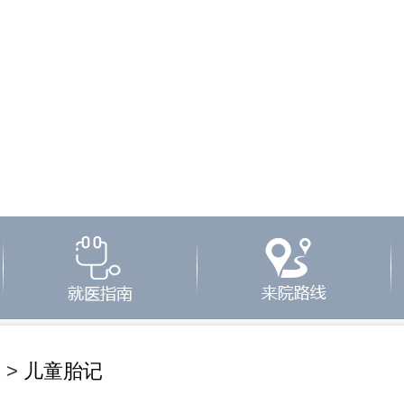
型
>
儿童胎记